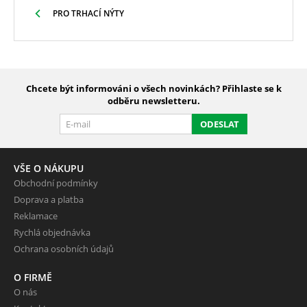
PRO TRHACÍ NÝTY
Chcete být informováni o všech novinkách? Přihlaste se k
odběru newsletteru.
ODESLAT
VŠE O NÁKUPU
Obchodní podmínky
Doprava a platba
Reklamace
Rychlá objednávka
Ochrana osobních údajů
O FIRMĚ
O nás