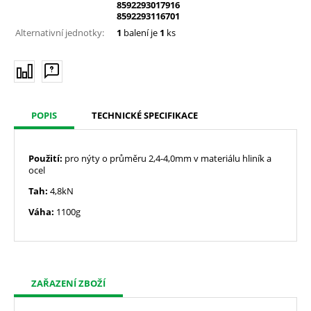
8592293017916
8592293116701
Alternativní jednotky:
1
balení je
1
ks
POPIS
TECHNICKÉ SPECIFIKACE
Použití:
pro nýty o průměru 2,4-4,0mm v materiálu hliník a
ocel
Tah:
4,8kN
Váha:
1100g
ZAŘAZENÍ ZBOŽÍ