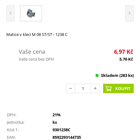
Matice v kleci M 08 ST/ST - 1238 C
Vaše cena
6,97
Kč
Vaše cena bez DPH
5,76
Kč
Skladem
(283 ks)
KOUPIT
DPH:
21%
Jednotka:
ks
Kód 1:
9301238C
EAN:
8592293144735