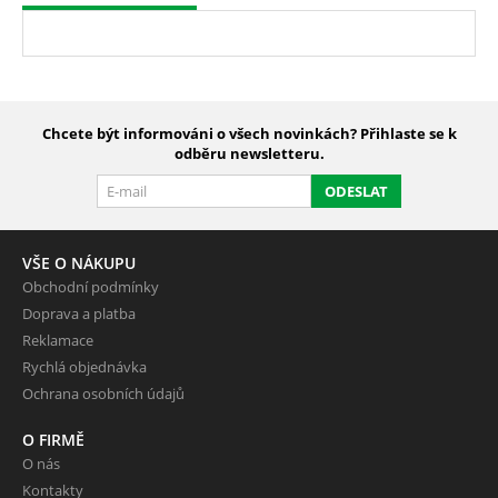
Chcete být informováni o všech novinkách? Přihlaste se k
odběru newsletteru.
ODESLAT
VŠE O NÁKUPU
Obchodní podmínky
Doprava a platba
Reklamace
Rychlá objednávka
Ochrana osobních údajů
O FIRMĚ
O nás
Kontakty