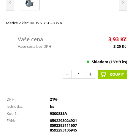
Matice v kleci M 05 ST/ST - 835 A
Vaše cena
3,93
Kč
Vaše cena bez DPH
3,25
Kč
Skladem
(13919 ks)
KOUPIT
DPH:
21%
Jednotka:
ks
Kód 1:
9300835A
EAN:
8592293024921
8592293111607
8592293136945