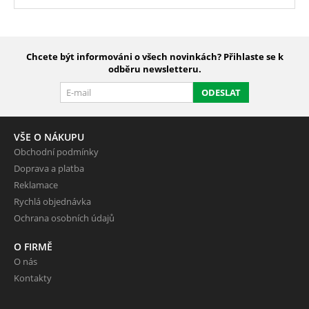
Chcete být informováni o všech novinkách? Přihlaste se k
odběru newsletteru.
ODESLAT
VŠE O NÁKUPU
Obchodní podmínky
Doprava a platba
Reklamace
Rychlá objednávka
Ochrana osobních údajů
O FIRMĚ
O nás
Kontakty