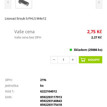
Lisovací šroub S-FHLS M4x12
Vaše cena
2,75
Kč
Vaše cena bez DPH
2,27
Kč
Skladem
(25886 ks)
KOUPIT
DPH:
21%
Jednotka:
ks
Kód 1:
6222104012
EAN:
8592293117913
8592293140843
8592293175418