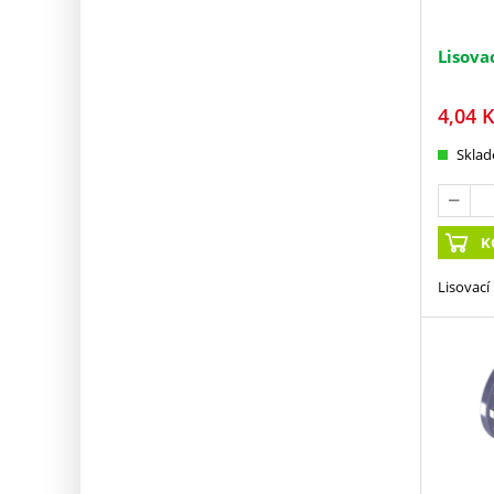
Lisova
4,04
K
Skla
K
Lisovací