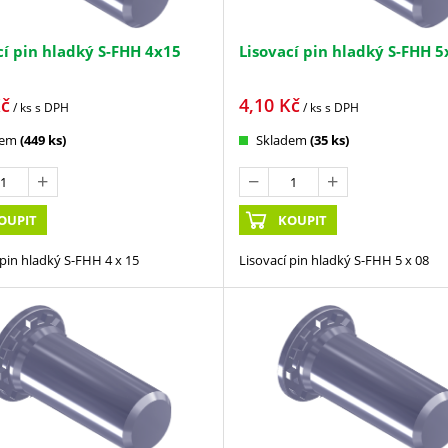
cí pin hladký S-FHH 4x15
Lisovací pin hladký S-FHH 5
č
4,10
Kč
/ ks
s DPH
/ ks
s DPH
dem
(449 ks)
Skladem
(35 ks)
OUPIT
KOUPIT
 pin hladký S-FHH 4 x 15
Lisovací pin hladký S-FHH 5 x 08