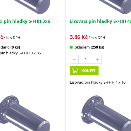
cí pin hladký S-FHH 3x6
Lisovací pin hladký S-FHH 4
č
3,86
Kč
/ ks
s DPH
/ ks
s DPH
odáno
(0 ks)
Skladem
(250 ks)
 pin hladký S-FHH 3 x 06
KOUPIT
Lisovací pin hladký S-FHH 4 x 10