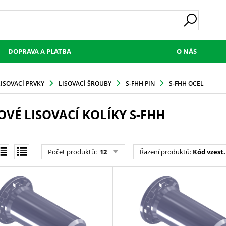
DOPRAVA A PLATBA
O NÁS
LISOVACÍ PRVKY
LISOVACÍ ŠROUBY
S-FHH PIN
S-FHH OCEL
OVÉ LISOVACÍ KOLÍKY S-FHH
Počet produktů
:
12
Řazení produktů
:
Kód vzest.