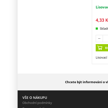
Lisova
4,33
K
Skla
K
Lisovací
Chcete být informováni o v
VŠE O NÁKUPU
Obchodní podmínky