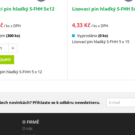
cí pin hladký S-FHH 5x12
Lisovací pin hladký S-FHH 5
č
4,33
Kč
/ ks
s DPH
/ ks
s DPH
dem
(300 ks)
Vyprodáno
(0 ks)
Lisovací pin hladký S-FHH 5 x 15
OUPIT
 pin hladký S-FHH 5 x 12
šech novinkách? Přihlaste se k odběru newsletteru.
O FIRMĚ
O nás