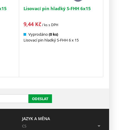
x15
Lisovací pin hladký S-FHH 6x15
9,44
Kč
/ ks
s DPH
Vyprodáno
(0 ks)
Lisovací pin hladký S-FHH 6 x 15
ODESLAT
JAZYK A MĚNA
CS