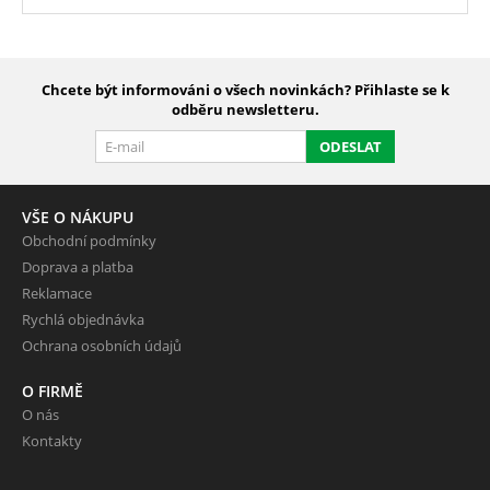
Chcete být informováni o všech novinkách? Přihlaste se k
odběru newsletteru.
ODESLAT
VŠE O NÁKUPU
Obchodní podmínky
Doprava a platba
Reklamace
Rychlá objednávka
Ochrana osobních údajů
O FIRMĚ
O nás
Kontakty