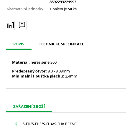
8592293221993
Alternativní jednotky:
1
balení je
50
ks
POPIS
TECHNICKÉ SPECIFIKACE
Materiál:
nerez série 300
Předepsaný otvor:
8,0
- 8,08mm
Minimální tloušťka plechu:
2,4mm
ZAŘAZENÍ ZBOŽÍ
S-FH/S-FHS/S-FH4/S-FHA BĚŽNÉ