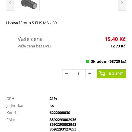
Lisovací šroub S-FHS M8 x 30
Vaše cena
15,40
Kč
Vaše cena bez DPH
12,73
Kč
Skladem
(58720 ks)
KOUPIT
DPH:
21%
Jednotka:
ks
Kód 1:
6222008030
EAN:
8592293002936
8592293002943
8592293127653