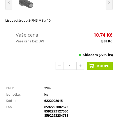
Lisovací šroub S-FHS M8 x 15
Vaše cena
10,74
Kč
Vaše cena bez DPH
8,88
Kč
Skladem
(7759 ks)
KOUPIT
DPH:
21%
Jednotka:
ks
Kód 1:
6222008015
EAN:
8592293002523
8592293127530
8592293234788