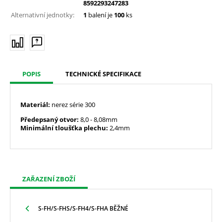
8592293247283
Alternativní jednotky:
1
balení je
100
ks
POPIS
TECHNICKÉ SPECIFIKACE
Materiál:
nerez série 300
Předepsaný otvor:
8,0
- 8,08mm
Minimální tloušťka plechu:
2,4mm
ZAŘAZENÍ ZBOŽÍ
S-FH/S-FHS/S-FH4/S-FHA BĚŽNÉ