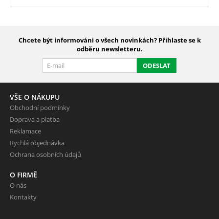
Chcete být informováni o všech novinkách? Přihlaste se k
odběru newsletteru.
ODESLAT
VŠE O NÁKUPU
Obchodní podmínky
Doprava a platba
Reklamace
Rychlá objednávka
Ochrana osobních údajů
O FIRMĚ
O nás
Kontakty