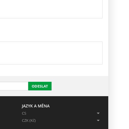
ODESLAT
JAZYK A MĚNA
CS
CZK (Kč)