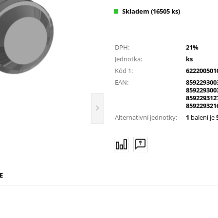
Skladem
(16505 ks)
DPH:
21%
Jednotka:
ks
Kód 1:
622200501
EAN:
859229300
859229300
859229312
859229321
Alternativní jednotky:
1
balení je
E