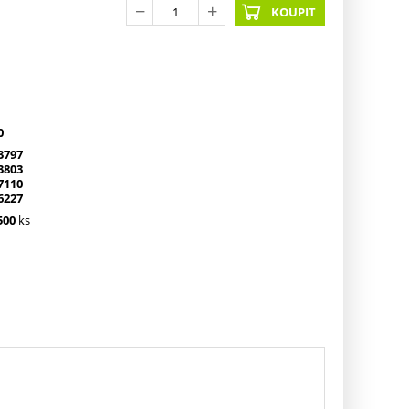
KOUPIT
0
3797
3803
7110
6227
500
ks