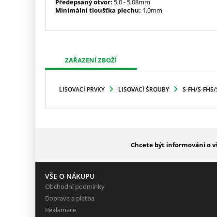
Předepsaný otvor:
5,0
- 5,08mm
Minimální tloušťka plechu:
1,0mm
ZAŘAZENÍ ZBOŽÍ
LISOVACÍ PRVKY
LISOVACÍ ŠROUBY
S-FH/S-FHS/
Chcete být informováni o v
VŠE O NÁKUPU
Obchodní podmínky
Doprava a platba
Reklamace