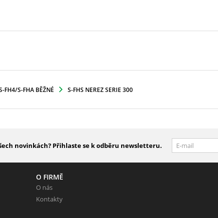
S-FH4/S-FHA BĚŽNÉ
S-FHS NEREZ SERIE 300
šech novinkách? Přihlaste se k odběru newsletteru.
O FIRMĚ
O nás
Kontakty