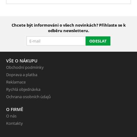
Chcete být informováni o všech novinkách? Přihlaste se k
odběru newsletteru.
ODESLAT
VŠE O NÁKUPU
Obchodní podmínky
Doprava a platba
Reklamace
Rychlá objednávka
Ochrana osobních údajů
O FIRMĚ
O nás
Kontakty