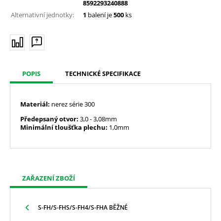
8592293240888
Alternativní jednotky:
1
balení je
500
ks
POPIS
TECHNICKÉ SPECIFIKACE
Materiál:
nerez série 300
Předepsaný otvor:
3,0
- 3,08mm
Minimální tloušťka plechu:
1,0mm
ZAŘAZENÍ ZBOŽÍ
S-FH/S-FHS/S-FH4/S-FHA BĚŽNÉ