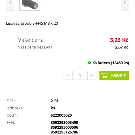
Lisovací šroub S-FHS M3 x 20
Vaše cena
3,23
Kč
Vaše cena bez DPH
2,67
Kč
Skladem
(12460 ks)
KOUPIT
DPH:
21%
Jednotka:
ks
Kód 1:
6222003020
EAN:
8592293003490
8592293003506
8592293126786