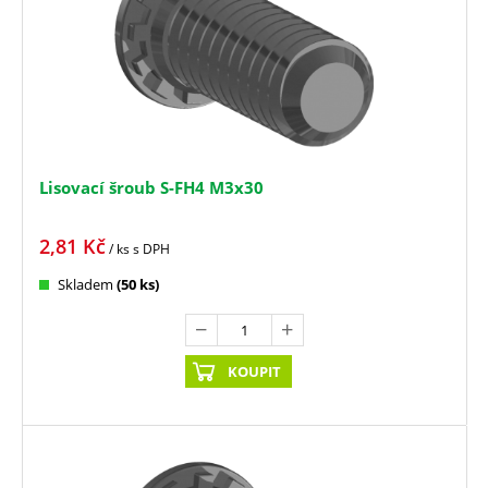
Lisovací šroub S-FH4 M3x30
2,81
Kč
/ ks
s DPH
Skladem
(50 ks)
KOUPIT