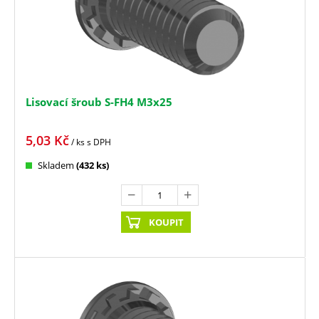
Lisovací šroub S-FH4 M3x25
5,03
Kč
/ ks
s DPH
Skladem
(432 ks)
KOUPIT