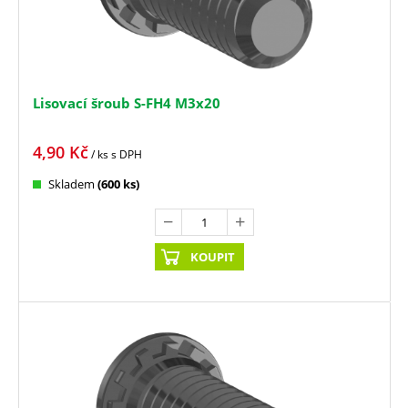
Lisovací šroub S-FH4 M3x20
4,90
Kč
/ ks
s DPH
Skladem
(600 ks)
KOUPIT