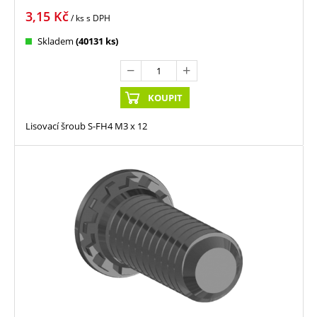
3,15
Kč
/ ks
s DPH
Skladem
(40131 ks)
KOUPIT
Lisovací šroub S-FH4 M3 x 12