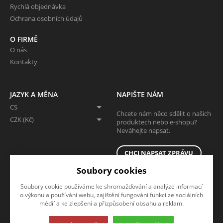
Rychlá objednávka
Ochrana osobních údajů
O FIRMĚ
O nás
Kontakty
JAZYK A MĚNA
NAPIŠTE NÁM
CS
Chcete nám něco sdělit o našich
CZK (Kč)
produktech nebo e-shopu?
Neváhejte napsat.
CHCI NAPSAT ZPRÁVU
Soubory cookies
Soubory cookie používáme ke shromažďování a analýze informací
o výkonu a používání webu, zajištění fungování funkcí ze sociálních
médií a ke zlepšení a přizpůsobení obsahu a reklam.