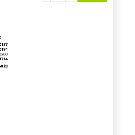
0
0187
0194
0200
1714
50
ks