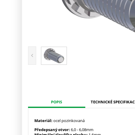
POPIS
TECHNICKÉ SPECIFIKAC
Materiál:
ocel pozinkovaná
Předepsaný otvor:
6,0
- 6,08mm
Minimální tloušťka plechu:
1,6mm