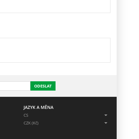
ODESLAT
JAZYK A MĚNA
CS
CZK (Kč)