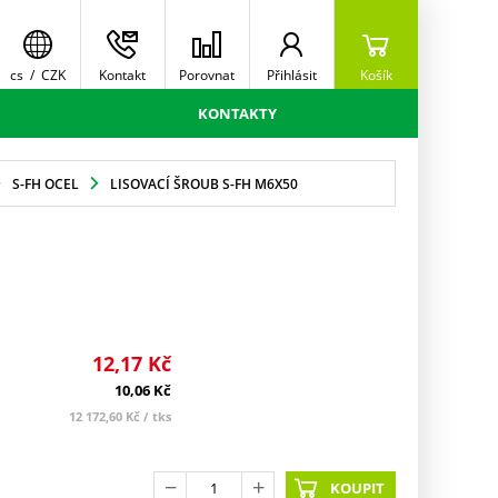
cs
/
CZK
Kontakt
Porovnat
Přihlásit
Košík
KONTAKTY
S-FH OCEL
LISOVACÍ ŠROUB S-FH M6X50
12,17
Kč
10,06
Kč
12 172,60
Kč
/ tks
KOUPIT