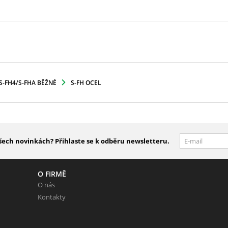
S-FH4/S-FHA BĚŽNÉ
S-FH OCEL
šech novinkách? Přihlaste se k odběru newsletteru.
O FIRMĚ
O nás
Kontakty