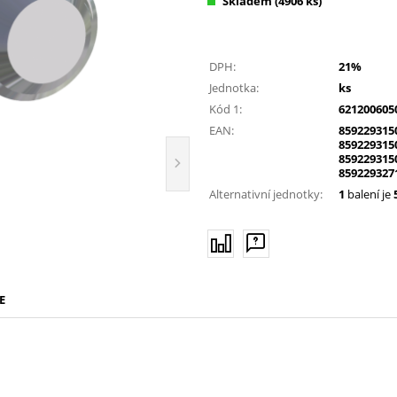
Skladem
(4906 ks)
DPH:
21%
Jednotka:
ks
Kód 1:
621200605
EAN:
859229315
859229315
859229315
859229327
Alternativní jednotky:
1
balení je
E