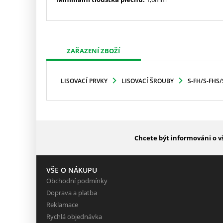
ZAŘAZENÍ ZBOŽÍ
LISOVACÍ PRVKY
LISOVACÍ ŠROUBY
S-FH/S-FHS/
Chcete být informováni o v
VŠE O NÁKUPU
Obchodní podmínky
Doprava a platba
Reklamace
Rychlá objednávka