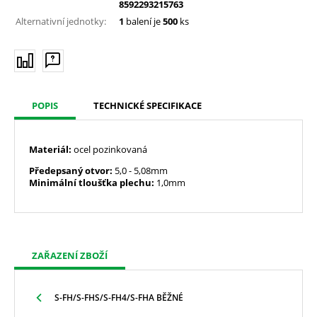
8592293215763
Alternativní jednotky:
1
balení je
500
ks
POPIS
TECHNICKÉ SPECIFIKACE
Materiál:
ocel pozinkovaná
Předepsaný otvor:
5,0
- 5,08mm
Minimální tloušťka plechu:
1,0mm
ZAŘAZENÍ ZBOŽÍ
S-FH/S-FHS/S-FH4/S-FHA BĚŽNÉ