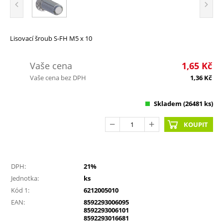
Lisovací šroub S-FH M5 x 10
Vaše cena
1,65
Kč
Vaše cena bez DPH
1,36
Kč
Skladem
(26481 ks)
KOUPIT
DPH:
21%
Jednotka:
ks
Kód 1:
6212005010
EAN:
8592293006095
8592293006101
8592293016681