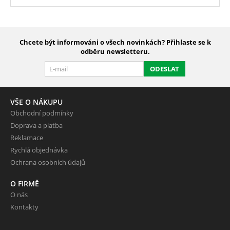
Chcete být informováni o všech novinkách? Přihlaste se k
odběru newsletteru.
ODESLAT
VŠE O NÁKUPU
Obchodní podmínky
Doprava a platba
Reklamace
Rychlá objednávka
Ochrana osobních údajů
O FIRMĚ
O nás
Kontakty