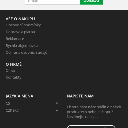
ODESLAT
VŠE O NÁKUPU
Obchodní podmínky
Doprava a platba
Reklamace
Rychlá objednávka
Ochrana osobních údajů
O FIRMĚ
O nás
Kontakty
JAZYK A MĚNA
NAPIŠTE NÁM
CS
Chcete nám něco sdělit o našich
CZK (Kč)
produktech nebo e-shopu?
Neváhejte napsat.