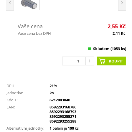
Vaše cena
2,55
Kč
Vaše cena bez DPH
2,11
Kč
Skladem
(1053 ks)
KOUPIT
DPH:
21%
Jednotka:
ks
Kód 1:
6212003040
EAN:
8592293168786
8592293168793
8592293255271
8592293255288
Alternativní jednotky:
1
balení je
100
ks