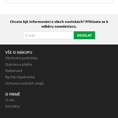
Chcete být informováni o všech novinkách? Přihlaste se k
odběru newsletteru.
ODESLAT
VŠE O NÁKUPU
Obchodní podmínky
Doprava a platba
Reklamace
Rychlá objednávka
Ochrana osobních údajů
O FIRMĚ
O nás
Kontakty