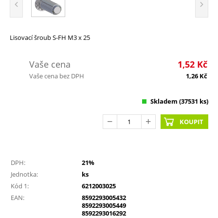
Lisovací šroub S-FH M3 x 25
Vaše cena
1,52
Kč
Vaše cena bez DPH
1,26
Kč
Skladem
(37531 ks)
KOUPIT
DPH:
21%
Jednotka:
ks
Kód 1:
6212003025
EAN:
8592293005432
8592293005449
8592293016292