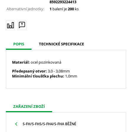
8592293224413
Alternativní jednotky:
1
balení je
200
ks
POPIS
TECHNICKÉ SPECIFIKACE
Materiál:
ocel pozinkovaná
Předepsaný otvor:
3,0
- 3,08mm
Minimální tloušťka plechu:
1,0mm
ZAŘAZENÍ ZBOŽÍ
S-FH/S-FHS/S-FH4/S-FHA BĚŽNÉ