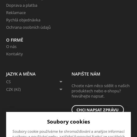
Doprava a platba
Reklamace
Rychlá objednávka
Ochrana osobních údajů
O FIRMĚ
O nás
Kontakty
JAZYK A MĚNA
NAPIŠTE NÁM
CS
Chcete nám něco sdělit o našich
CZK (Kč)
produktech nebo e-shopu?
Neváhejte napsat.
CHCI NAPSAT ZPRÁVU
Soubory cookies
Soubory cookie používáme ke shromažďování a analýze informací
o výkonu a používání webu, zajištění fungování funkcí ze sociálních