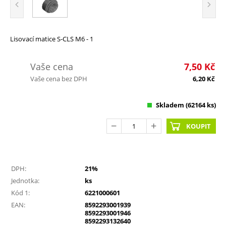
Lisovací matice S-CLS M6 - 1
Vaše cena
7,50
Kč
Vaše cena bez DPH
6,20
Kč
Skladem
(62164 ks)
KOUPIT
DPH:
21%
Jednotka:
ks
Kód 1:
6221000601
EAN:
8592293001939
8592293001946
8592293132640