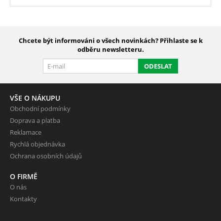
Chcete být informováni o všech novinkách? Přihlaste se k
odběru newsletteru.
ODESLAT
VŠE O NÁKUPU
Obchodní podmínky
Doprava a platba
Reklamace
Rychlá objednávka
Ochrana osobních údajů
O FIRMĚ
O nás
Kontakty