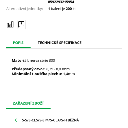
8592293215954
Alternativní jednotky:
1
balení je
200
ks
POPIS
TECHNICKÉ SPECIFIKACE
Materiál:
nerez série 300
Předepsaný otvor:
8,75
- 8,83mm
Minimální tloušťka plechu:
1,4mm
ZAŘAZENÍ ZBOŽÍ
S-S/S-CLS/S-SP4/S-CLA/S-H BĚŽNÁ