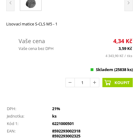
Lisovací matice S-CLS M5 - 1
Vaše cena
4,34
Kč
Vaše cena bez DPH
3,59
Kč
4 343,90
Kč
/ tks
Skladem
(25838 ks)
KOUPIT
DPH:
21%
Jednotka:
ks
Kód 1:
6221000501
EAN:
8592293002318
8592293002325