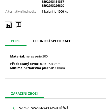
8592293151337
8592293226820
Alternativní jednotky:
1
balení je
1000
ks
POPIS
TECHNICKÉ SPECIFIKACE
Materiál:
nerez série 300
Předepsaný otvor:
6,35
- 6,43mm
Minimální tloušťka plechu:
1,0mm
ZAŘAZENÍ ZBOŽÍ
S-S/S-CLS/S-SP4/S-CLA/S-H BĚŽNÁ