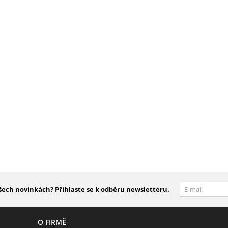
šech novinkách? Přihlaste se k odběru newsletteru.
O FIRMĚ