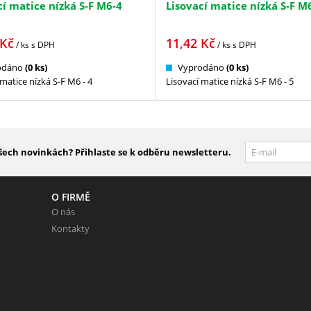
cí matice nízká S-F M6-4
Lisovací matice nízká S-F M
Kč
11,42
Kč
/ ks
s DPH
/ ks
s DPH
odáno
(0 ks)
Vyprodáno
(0 ks)
 matice nízká S-F M6 - 4
Lisovací matice nízká S-F M6 - 5
šech novinkách? Přihlaste se k odběru newsletteru.
O FIRMĚ
O nás
Kontakty