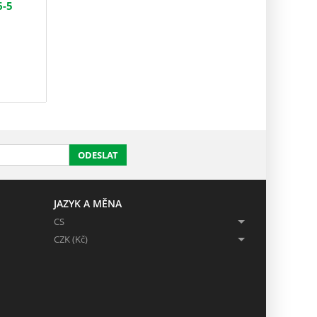
6-5
ODESLAT
JAZYK A MĚNA
CS
CZK (Kč)