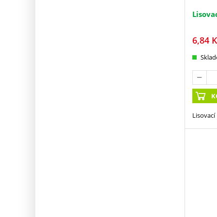
Lisova
6,84
K
Skla
K
Lisovací