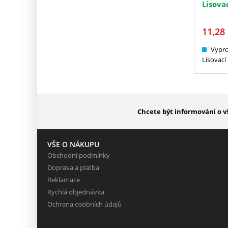
Lisova
11,28
Vypr
Lisovací
Chcete být informováni o v
VŠE O NÁKUPU
Obchodní podmínky
Doprava a platba
Reklamace
Rychlá objednávka
Ochrana osobních údajů