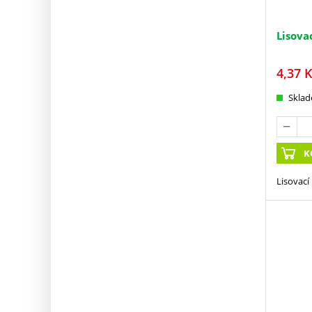
Lisova
4,37
K
Skla
K
Lisovací