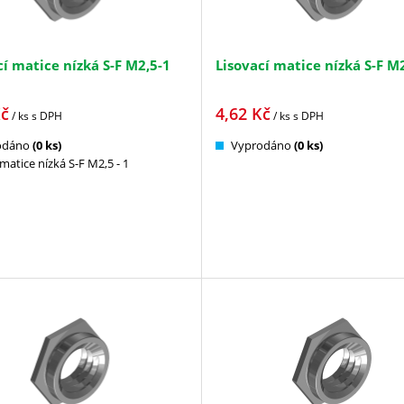
cí matice nízká S-F M2,5-1
Lisovací matice nízká S-F M
č
4,62
Kč
/ ks
s DPH
/ ks
s DPH
odáno
(0 ks)
Vyprodáno
(0 ks)
matice nízká S-F M2,5 - 1