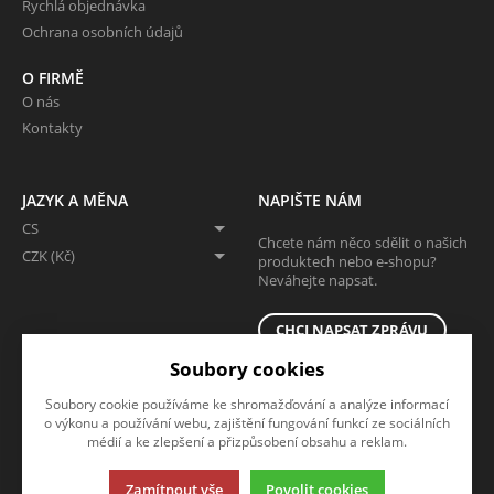
Rychlá objednávka
Ochrana osobních údajů
O FIRMĚ
O nás
Kontakty
JAZYK A MĚNA
NAPIŠTE NÁM
CS
Chcete nám něco sdělit o našich
CZK (Kč)
produktech nebo e-shopu?
Neváhejte napsat.
CHCI NAPSAT ZPRÁVU
Soubory cookies
Soubory cookie používáme ke shromažďování a analýze informací
o výkonu a používání webu, zajištění fungování funkcí ze sociálních
médií a ke zlepšení a přizpůsobení obsahu a reklam.
Zamítnout vše
Povolit cookies