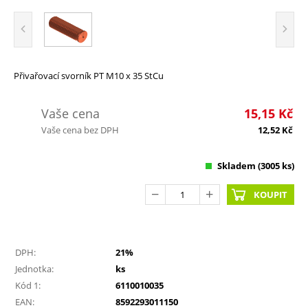
Přivařovací svorník PT M10 x 35 StCu
Vaše cena
15,15
Kč
Vaše cena bez DPH
12,52
Kč
Skladem
(3005 ks)
KOUPIT
DPH:
21%
Jednotka:
ks
Kód 1:
6110010035
EAN:
8592293011150