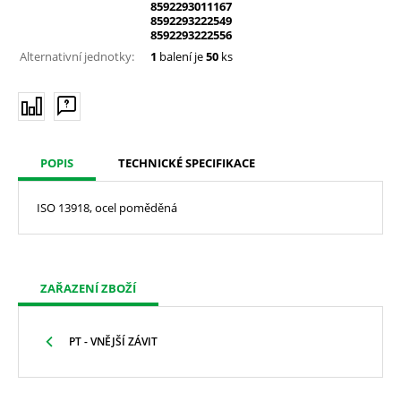
8592293011167
8592293222549
8592293222556
Alternativní jednotky:
1
balení je
50
ks
POPIS
TECHNICKÉ SPECIFIKACE
ISO 13918, ocel poměděná
ZAŘAZENÍ ZBOŽÍ
PT - VNĚJŠÍ ZÁVIT