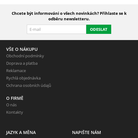
Chcete být informováni o všech novinkách? Přihlaste se k
odběru newsletteru.
ODESLAT
VŠE O NÁKUPU
Obchodní podmínky
Doprava a platba
Reklamace
Rychlá objednávka
Ochrana osobních údajů
O FIRMĚ
O nás
Kontakty
JAZYK A MĚNA
NAPIŠTE NÁM