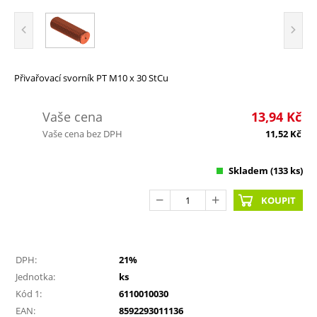
Přivařovací svorník PT M10 x 30 StCu
Vaše cena
13,94
Kč
Vaše cena bez DPH
11,52
Kč
Skladem
(133 ks)
KOUPIT
DPH:
21%
Jednotka:
ks
Kód 1:
6110010030
EAN:
8592293011136