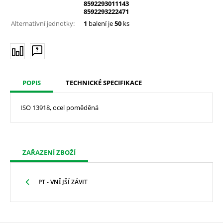
8592293011143
8592293222471
Alternativní jednotky:
1
balení je
50
ks
POPIS
TECHNICKÉ SPECIFIKACE
ISO 13918, ocel poměděná
ZAŘAZENÍ ZBOŽÍ
PT - VNĚJŠÍ ZÁVIT