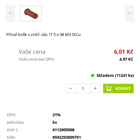
Přivař.kolík s vnitř. záv. IT 5 x 08 M3 StCu
Vaše cena
6,01
Kč
Vaše cena bez DPH
4,97
Kč
Skladem
(11241 ks)
KOUPIT
DPH:
21%
Jednotka:
ks
Kód 1:
6112005008
EAN:
8592293009751