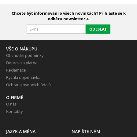
Chcete být informováni o všech novinkách? Přihlaste se k
odběru newsletteru.
ODESLAT
VŠE O NÁKUPU
Obchodní podmínky
Doprava a platba
Reklamace
Rychlá objednávka
Ochrana osobních údajů
O FIRMĚ
O nás
Kontakty
JAZYK A MĚNA
NAPIŠTE NÁM