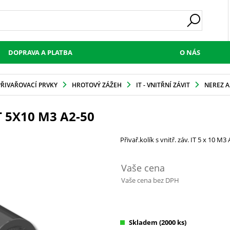
DOPRAVA A PLATBA
O NÁS
PŘIVAŘOVACÍ PRVKY
HROTOVÝ ZÁŽEH
IT - VNITŘNÍ ZÁVIT
NEREZ A
T 5X10 M3 A2-50
Přivař.kolík s vnitř. záv. IT 5 x 10 M3
Vaše cena
Vaše cena bez DPH
Skladem
(2000 ks)