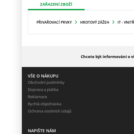
ZAŘAZENÍ ZBOŽÍ
PŘIVAŘOVACÍ PRVKY
HROTOVÝ ZÁŽEH
IT - VNIT
Chcete být informováni o v
VŠE O NÁKUPU
Obchodní podmínky
Doprava a platba
Reklamace
Rychlá objednávka
Ochrana osobních údajů
NAPIŠTE NÁM