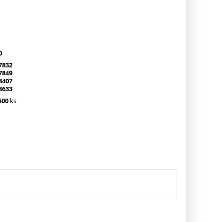
0
7832
7849
8407
8633
500
ks