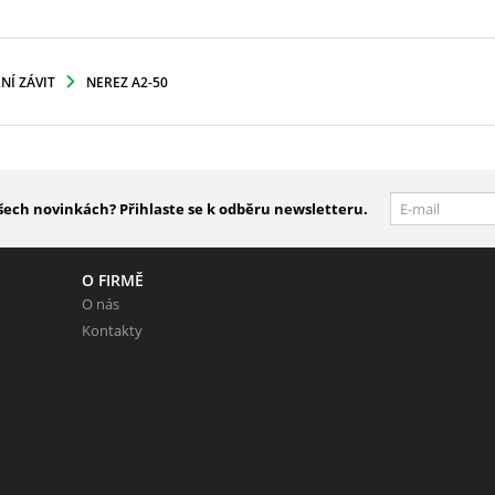
ŘNÍ ZÁVIT
NEREZ A2-50
šech novinkách? Přihlaste se k odběru newsletteru.
O FIRMĚ
O nás
Kontakty