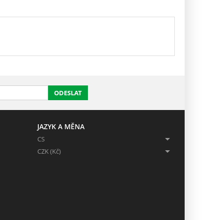
ODESLAT
JAZYK A MĚNA
CS
CZK (Kč)