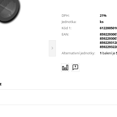
DPH:
21%
Jednotka:
ks
Kód 1:
612200501
EAN:
859229300
859229300
859229312
859229322
Alternativní jednotky:
1
balení je
E