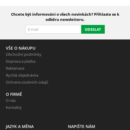
Chcete být informováni o všech novinkách? Přihlaste se k
odběru newsletteru.
ODESLAT
VŠE O NÁKUPU
Obchodní podmínky
Doprava a platba
Reklamace
Rychlá objednávka
Ochrana osobních údajů
O FIRMĚ
O nás
Kontakty
JAZYK A MĚNA
NAPIŠTE NÁM