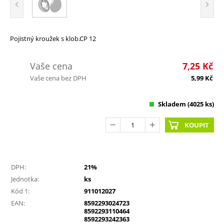
Pojistný kroužek s klob.CP 12
Vaše cena
7,25
Kč
Vaše cena bez DPH
5,99
Kč
Skladem
(4025 ks)
KOUPIT
DPH:
21%
Jednotka:
ks
Kód 1:
911012027
EAN:
8592293024723
8592293110464
8592293242363