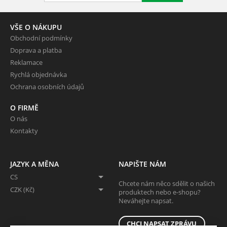
VŠE O NÁKUPU
Obchodní podmínky
Doprava a platba
Reklamace
Rychlá objednávka
Ochrana osobních údajů
O FIRMĚ
O nás
Kontakty
JAZYK A MĚNA
NAPIŠTE NÁM
CS
Chcete nám něco sdělit o našich
CZK (Kč)
produktech nebo e-shopu?
Neváhejte napsat.
CHCI NAPSAT ZPRÁVU