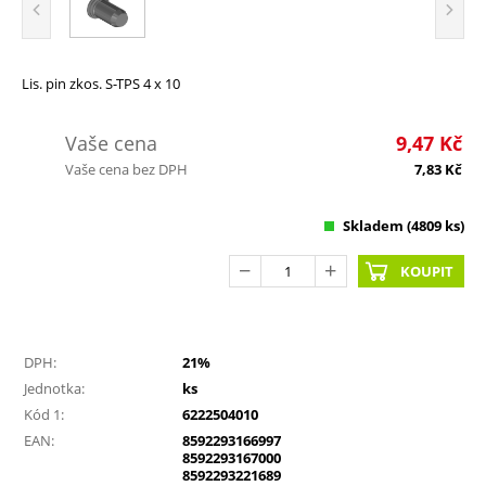
Lis. pin zkos. S-TPS 4 x 10
Vaše cena
9,47
Kč
Vaše cena bez DPH
7,83
Kč
Skladem
(4809 ks)
KOUPIT
DPH:
21%
Jednotka:
ks
Kód 1:
6222504010
EAN:
8592293166997
8592293167000
8592293221689