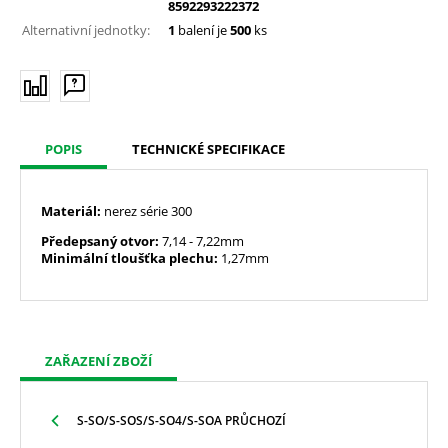
8592293222372
Alternativní jednotky:
1
balení je
500
ks
POPIS
TECHNICKÉ SPECIFIKACE
Materiál:
nerez série 300
Předepsaný otvor:
7,14
- 7,22mm
Minimální tloušťka plechu:
1,27mm
ZAŘAZENÍ ZBOŽÍ
S-SO/S-SOS/S-SO4/S-SOA PRŮCHOZÍ