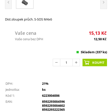
Dist.sloupek průch. S-SOS M4x6
Vaše cena
15,13
Kč
Vaše cena bez DPH
12,50
Kč
Skladem
(337 ks)
KOUPIT
DPH:
21%
Jednotka:
ks
Kód 1:
6223004006
EAN:
8592293004596
8592293004602
8592293222365