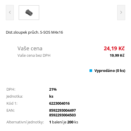
Dist.sloupek průch. S-SOS M4x16
Vaše cena
24,19
Kč
Vaše cena bez DPH
19,99
Kč
Vyprodáno
(0 ks)
DPH:
21%
Jednotka:
ks
Kód 1:
6223004016
EAN:
8592293004497
8592293004503
Alternativní jednotky:
1
balení je
200
ks