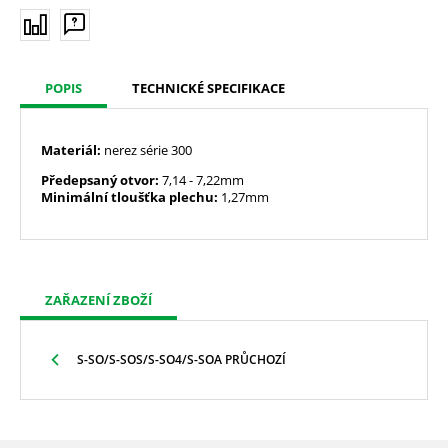
POPIS
TECHNICKÉ SPECIFIKACE
Materiál:
nerez série 300
Předepsaný otvor:
7,14
- 7,22mm
Minimální tloušťka plechu:
1,27mm
ZAŘAZENÍ ZBOŽÍ
S-SO/S-SOS/S-SO4/S-SOA PRŮCHOZÍ