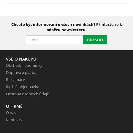
Chcete být informováni o všech novinkách? Přihlaste se k
odběru newsletteru.
ODESLAT
VŠE O NÁKUPU
Obchodní podmínky
Doprava a platba
Reklamace
Rychlá objednávka
Ochrana osobních údajů
O FIRMĚ
O nás
Kontakty