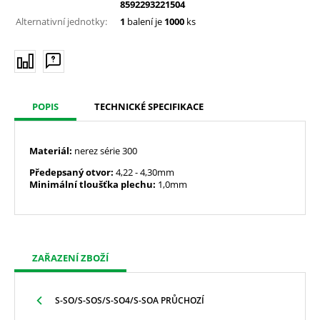
8592293221504
Alternativní jednotky:
1
balení je
1000
ks
POPIS
TECHNICKÉ SPECIFIKACE
Materiál:
nerez série 300
Předepsaný otvor:
4,22
- 4,30mm
Minimální tloušťka plechu:
1,0mm
ZAŘAZENÍ ZBOŽÍ
S-SO/S-SOS/S-SO4/S-SOA PRŮCHOZÍ