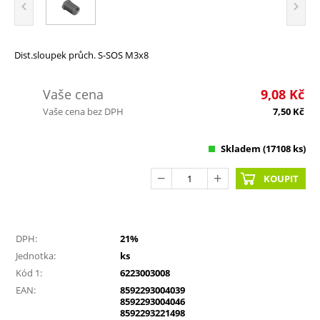
Dist.sloupek průch. S-SOS M3x8
Vaše cena
9,08
Kč
Vaše cena bez DPH
7,50
Kč
Skladem
(17108 ks)
KOUPIT
DPH:
21%
Jednotka:
ks
Kód 1:
6223003008
EAN:
8592293004039
8592293004046
8592293221498