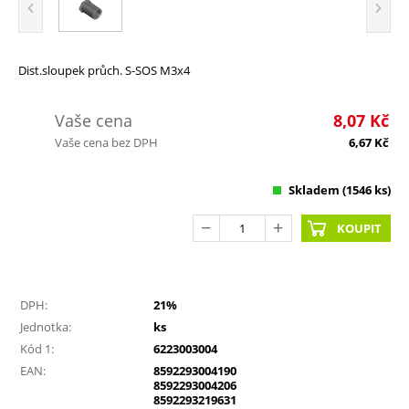
Dist.sloupek průch. S-SOS M3x4
Vaše cena
8,07
Kč
Vaše cena bez DPH
6,67
Kč
Skladem
(1546 ks)
KOUPIT
DPH:
21%
Jednotka:
ks
Kód 1:
6223003004
EAN:
8592293004190
8592293004206
8592293219631