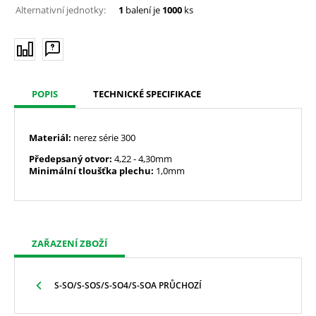
Alternativní jednotky:
1
balení je
1000
ks
POPIS
TECHNICKÉ SPECIFIKACE
Materiál:
nerez série 300
Předepsaný otvor:
4,22
- 4,30mm
Minimální tloušťka plechu:
1,0mm
ZAŘAZENÍ ZBOŽÍ
S-SO/S-SOS/S-SO4/S-SOA PRŮCHOZÍ