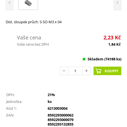
Dist. sloupek průch. S-SO M3 x 04
Vaše cena
2,23
Kč
Vaše cena bez DPH
1,84
Kč
Skladem
(74188 ks)
KOUPIT
DPH:
21%
Jednotka:
ks
Kód 1:
6213003004
EAN:
8592293000062
8592293000079
8592293132855