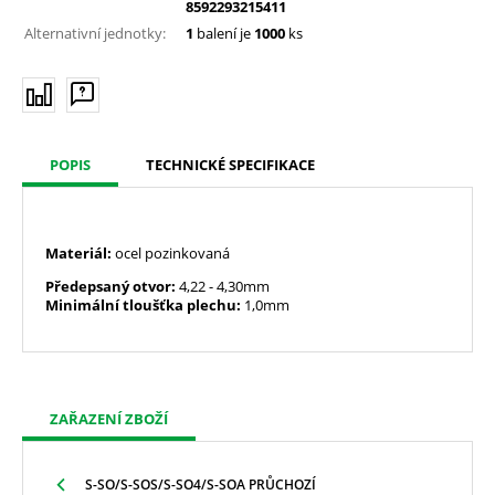
8592293215411
Alternativní jednotky:
1
balení je
1000
ks
POPIS
TECHNICKÉ SPECIFIKACE
Materiál:
ocel pozinkovaná
Předepsaný otvor:
4,22
- 4,30mm
Minimální tloušťka plechu:
1,0mm
ZAŘAZENÍ ZBOŽÍ
S-SO/S-SOS/S-SO4/S-SOA PRŮCHOZÍ