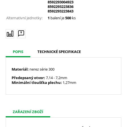
8592293004923
8592293223836
8592293223843
Alternativní jednotky:
1
balení je
500
ks
POPIS
TECHNICKÉ SPECIFIKACE
Materiál:
nerez série 300
Předepsaný otvor:
7,14
- 7,2mm
Minimální tloušťka plechu:
1,27mm
ZAŘAZENÍ ZBOŽÍ