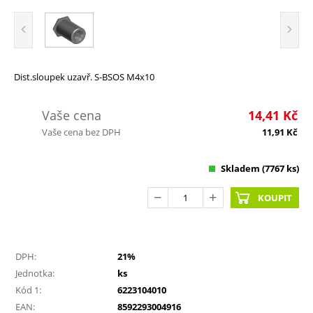
Dist.sloupek uzavř. S-BSOS M4x10
Vaše cena
14,41
Kč
Vaše cena bez DPH
11,91
Kč
Skladem
(7767 ks)
KOUPIT
DPH:
21%
Jednotka:
ks
Kód 1:
6223104010
EAN:
8592293004916