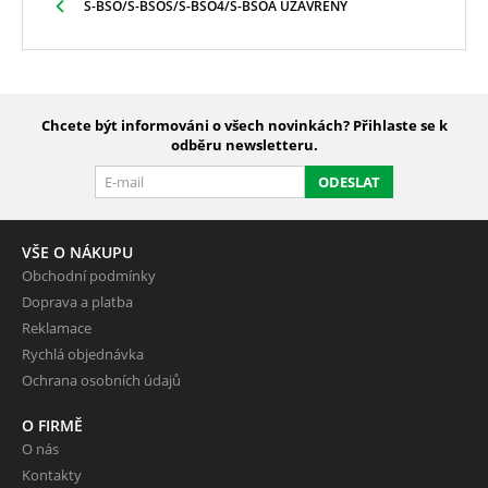
S-BSO/S-BSOS/S-BSO4/S-BSOA UZAVŘENÝ
Chcete být informováni o všech novinkách? Přihlaste se k
odběru newsletteru.
ODESLAT
VŠE O NÁKUPU
Obchodní podmínky
Doprava a platba
Reklamace
Rychlá objednávka
Ochrana osobních údajů
O FIRMĚ
O nás
Kontakty