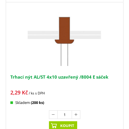
Trhací nýt AL/ST 4x10 uzavřený /8004 E sáček
2,29
Kč
/ ks
s DPH
Skladem
(200 ks)
KOUPIT