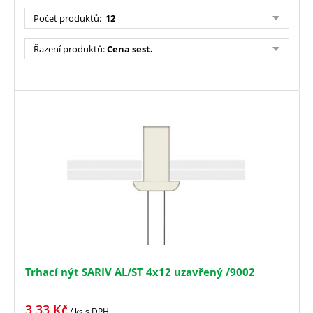
Počet produktů
:
12
Řazení produktů
:
Cena sest.
Trhací nýt SARIV AL/ST 4x12 uzavřený /9002
3,33
Kč
/ ks
s DPH