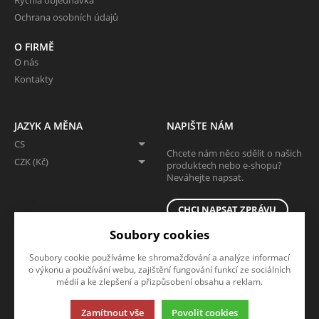
Ochrana osobních údajů
O FIRMĚ
O nás
Kontakty
JAZYK A MĚNA
NAPIŠTE NÁM
CS
Chcete nám něco sdělit o našich
CZK (Kč)
produktech nebo e-shopu?
Neváhejte napsat.
CHCI NAPSAT ZPRÁVU
Soubory cookies
Soubory cookie používáme ke shromažďování a analýze informací
o výkonu a používání webu, zajištění fungování funkcí ze sociálních
médií a ke zlepšení a přizpůsobení obsahu a reklam.
Zamítnout vše
Povolit cookies