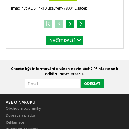
Trhací nýt AL/ST 4x10 uzavřený /8004 E sáček
NAČÍST DALŠÍ
Chcete být informováni o všech novinkách? Přihlaste se k
odběru newsletteru.
ODESLAT
VŠE O NÁKUPU
Obchodní podmínky
Doprava a platba
Reklamace
Rychlá objednávka